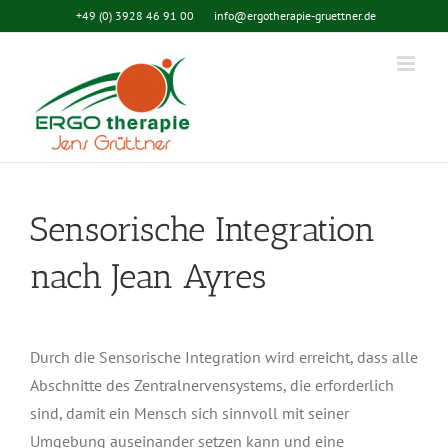
Zum
+49 (0) 3928 46 91 00
info@ergotherapie-gruettner.de
Inhalt
springen
Sensorische Integration
nach Jean Ayres
Durch die Sensorische Integration wird erreicht, dass alle
Abschnitte des Zentralnervensystems, die erforderlich
sind, damit ein Mensch sich sinnvoll mit seiner
Umgebung auseinander setzen kann und eine