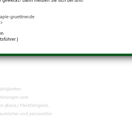
e geweckt? Dann melden Sie sich bei uns!
pie-gruettner.de
->
en
tsführer )
ähigkeiten
Störungen und
n (Konz./ Merkfähigkeit,
räumlicher und personeller