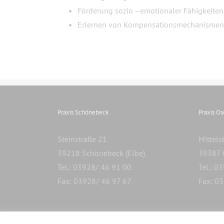
Förderung sozio –emotionaler Fähigkeiten
Erlernen von Kompensationsmechanismen
Praxis Schönebeck
Praxis O
Steinstraße 21
Mittels
39218 Schönebeck (Elbe)
39387 
Tel.: 03928/ 46 91 00
Tel.: 0
Fax: 03928/ 46 97 67
Fax: 0