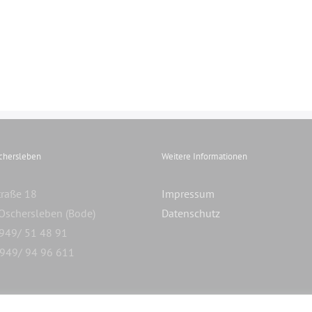
schersleben
Weitere Informationen
traße 18
Impressum
Oschersleben (Bode)
Datenschutz
3949/ 51 48 91
3949/ 94 96 611