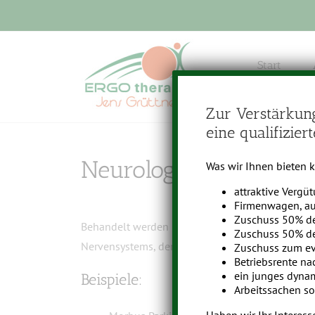
Zum
Inhalt
springen
Start
Zur Verstärkun
eine qualifizie
Neurologie / Neurops
Was wir Ihnen bieten 
attraktive Vergü
Firmenwagen, au
Zuschuss 50% de
Behandelt werden Menschen mit Erkrankungen d
Zuschuss 50% de
Nervensystems, der peripheren Nerven sowie de
Zuschuss zum e
Betriebsrente na
ein junges dyna
Beispiele:
Arbeitssachen so