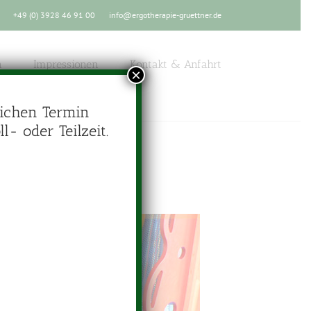
+49 (0) 3928 46 91 00
info@ergotherapie-gruettner.de
n
Impressionen
Kontakt & Anfahrt
×
ichen Termin
- oder Teilzeit.