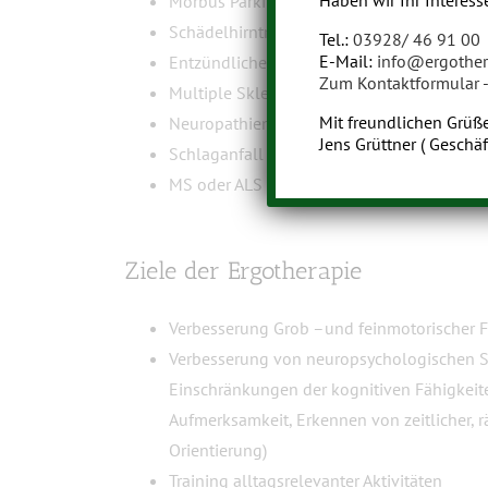
Haben wir Ihr Interess
Morbus Parkinson
Schädelhirntrauma
Tel.:
03928/ 46 91 00
E-Mail:
info@ergothera
Entzündliche Erkrankungen
Zum Kontaktformular 
Multiple Sklerose
Mit freundlichen Grüß
Neuropathien
Jens Grüttner ( Geschäf
Schlaganfall
MS oder ALS
Ziele der Ergotherapie
Verbesserung Grob –und feinmotorischer F
Verbesserung von neuropsychologischen 
Einschränkungen der kognitiven Fähigkeite
Aufmerksamkeit, Erkennen von zeitlicher, 
Orientierung)
Training alltagsrelevanter Aktivitäten