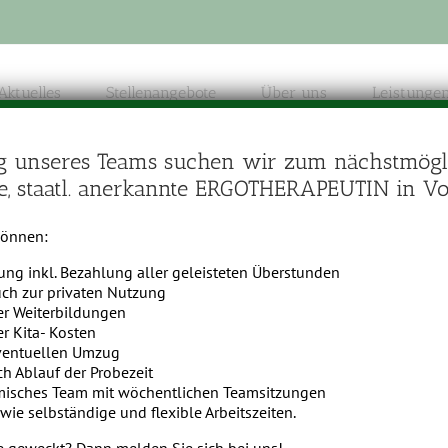
Aktuelles
Stellenangebote
Über uns
Leistunge
g unseres Teams suchen wir zum nächstmögl
rte, staatl. anerkannte ERGOTHERAPEUTIN in Voll
ychologie
können:
tung inkl. Bezahlung aller geleisteten Überstunden
ch zur privaten Nutzung
r Weiterbildungen
es zentralen
r Kita- Kosten
s Rückenmarks.
ventuellen Umzug
ch Ablauf der Probezeit
misches Team mit wöchentlichen Teamsitzungen
wie selbständige und flexible Arbeitszeiten.