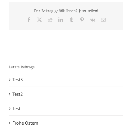
Der Beitrag gefällt Ihnen? Jetzt teilen!
Facebook
X
Reddit
LinkedIn
Tumblr
Pinterest
Vk
E-
Mail
Letzte Beiträge
Test3
Test2
Test
Frohe Ostern