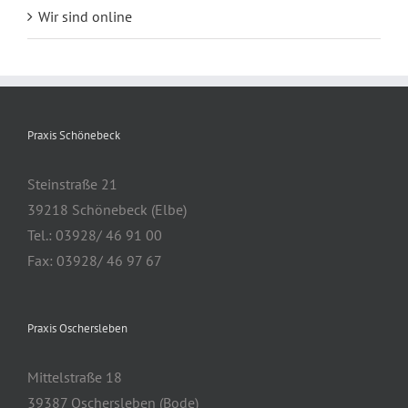
Wir sind online
Praxis Schönebeck
Steinstraße 21
39218 Schönebeck (Elbe)
Tel.: 03928/ 46 91 00
Fax: 03928/ 46 97 67
Praxis Oschersleben
Mittelstraße 18
39387 Oschersleben (Bode)