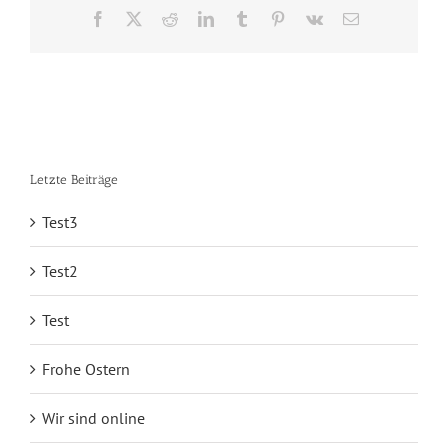
Facebook
X
Reddit
LinkedIn
Tumblr
Pinterest
Vk
E-
Mail
Letzte Beiträge
Test3
Test2
Test
Frohe Ostern
Wir sind online